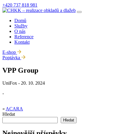
+420
737 818 981
Domů
Služby
O nás
Reference
Kontakt
E-shop
Poptávka
VPP Group
UniFox - 20. 10. 2024
-
«
ACARA
Hledat
Hledat
Nejnovější příspěvky