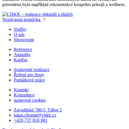
provedena byla například rekonstrukce koupelen pokojů a wellness.
Nezávazná poptávka
Služby
O nás
Showroom
Reference
Aktuality
Kariéra
Soukromé realizace
Řešení pro firmy
Památkové práce
Kontakt
Konzultace
nastavení cookies
Zavadilská 786/3, Tábor 2
lukas.chomat@chkk.cz
+420 737 818 981