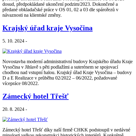
dosud, předpokládané ukončení podzim/2023. Dokončené a
předané obkladačské práce v OS 01, 02 a 03 dle spárořezů v
návaznosti na klientské změny.
Krajský úřad kraje Vysočina
5. 10. 2024 -
Novostavba moderní administrativní budovy Krajského úřadu Kraje
Vysočina v Jihlavě s pěti podlažími a suterénem se spojovací
chodbou nad vstupní halou. Krajský úřad Kraje Vysočina – budovy
D a E Realizace v průběhu 02/2022 – 06/2022, požadované
vícepráce 08/2022.
Zámecký hotel Třešť
20. 8. 2024 -
Zámecký hotel Třešť díky naší firmě CHKK podstoupil v nedávné
minulosti velkou rekonstrukci historických interiérů. Konkrétně